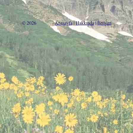
© 2026
Anasayfa
|
Hakkında
|
İletişim