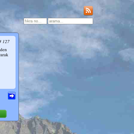
# 127
iden
rarak