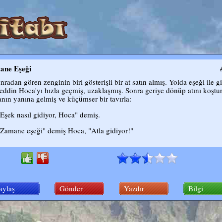
ane Eşeği
nradan gören zenginin biri gösterişli bir at satın almış. Yolda eşeği ile g
eddin Hoca'yı hızla geçmiş, uzaklaşmış. Sonra geriye dönüp atını koştu
nın yanına gelmiş ve küçümser bir tavırla:
"Eşek nasıl gidiyor, Hoca" demiş.
"Zamane eşeği" demiş Hoca, "Atla gidiyor!"
aylaş
Gönder
Yazdır
Bilgi