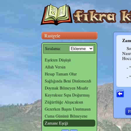
Rastgele
Zam
So
Sıralama:
Nasr
Hoca
Eşekten Düşüşü
Allah Versin
- 
Hesap Tamam Olur
- 
Sağlığında Beni Dinlemezdi
Doymak Bilmeyen Misafir
Kuyruksuz Sıpa Doğurmuş
Züğürtlüğe Alışacaksın
Gezerken Başını Unutmasın
P
Cuma Gününü Bilmeyene
Zamane Eşeği