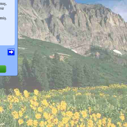
mış,
bir
miş.