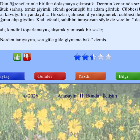
"Dün öğrencilerimle birlikte dolaşmaya çıkmıştık. Derenin kenarında sız
ütük sarhoş, temiz giyimli, efendi görünüşlü bir adam gördük. Cübbesi 
a, kavuğu bir yandaydı... Hırsızlar çalmasın diye düşünerek, cübbesi ile
ğunu alıp giydim. Kadı efendi, sahibini tanıyorsan söyle de verelim." de
dı, kendini toparlamaya çalışarak yumuşak bir sesle;
"Nerden tanıyayım, sen güle güle giymene bak." demiş.
aylaş
Gönder
Yazdır
Bilgi
© 2026
Anasayfa
|
Hakkında
|
İletişim