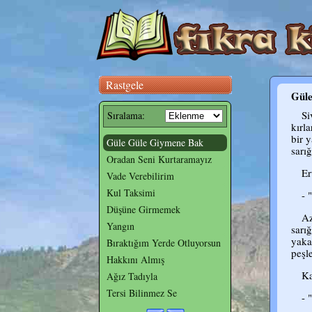
Rastgele
Gül
Si
Sıralama:
kırl
bir 
Güle Güle Giymene Bak
sarığ
Oradan Seni Kurtaramayız
Er
Vade Verebilirim
Kul Taksimi
- 
Düşüne Girmemek
Az
Yangın
sarı
yaka
Bıraktığım Yerde Otluyorsun
peşl
Hakkını Almış
Ka
Ağız Tadıyla
Tersi Bilinmez Se
- 