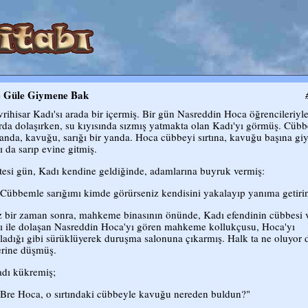
e Güle Giymene Bak
vrihisar Kadı'sı arada bir içermiş. Bir gün Nasreddin Hoca öğrencileriyl
arda dolaşırken, su kıyısında sızmış yatmakta olan Kadı'yı görmüş. Cübb
yanda, kavuğu, sarığı bir yanda. Hoca cübbeyi sırtına, kavuğu başına giy
ı da sarıp evine gitmiş.
tesi gün, Kadı kendine geldiğinde, adamlarına buyruk vermiş:
"Cübbemle sarığımı kimde görürseniz kendisini yakalayıp yanıma getiri
 bir zaman sonra, mahkeme binasının önünde, Kadı efendinin cübbesi 
ğı ile dolaşan Nasreddin Hoca'yı gören mahkeme kollukçusu, Hoca'yı
ladığı gibi sürüklüyerek duruşma salonuna çıkarmış. Halk ta ne oluyor 
erine düşmüş.
dı kükremiş;
"Bre Hoca, o sırtındaki cübbeyle kavuğu nereden buldun?"