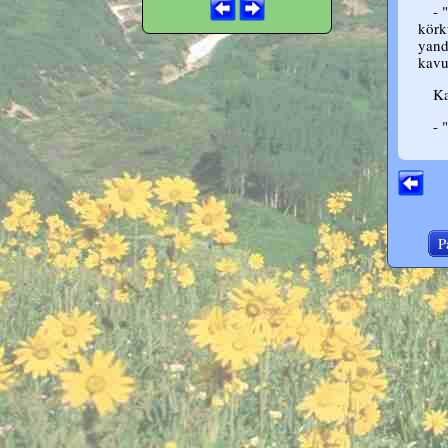
- 
körk
yand
kavu
Ka
- 
P