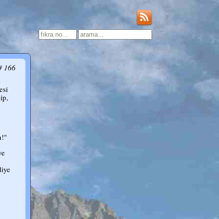
# 166
e
esi
ip,
n!"
ve
diye