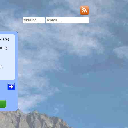
# 193
rmuş;
r,