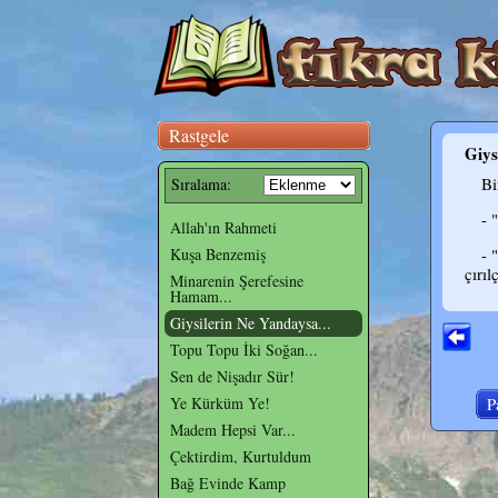
Rastgele
Giys
Bi
Sıralama:
- 
Allah'ın Rahmeti
Kuşa Benzemiş
- 
çırıl
Minarenin Şerefesine
Hamam...
Giysilerin Ne Yandaysa...
Topu Topu İki Soğan...
Sen de Nişadır Sür!
Ye Kürküm Ye!
P
Madem Hepsi Var...
Çektirdim, Kurtuldum
Bağ Evinde Kamp