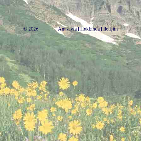
© 2026
Anasayfa
|
Hakkında
|
İletişim