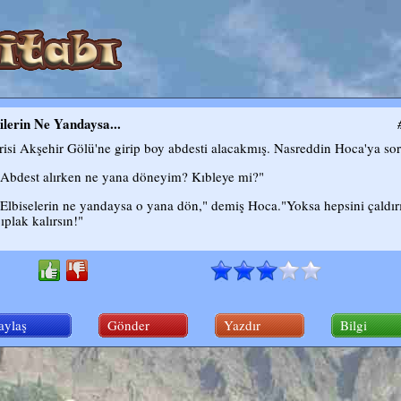
ilerin Ne Yandaysa...
risi Akşehir Gölü'ne girip boy abdesti alacakmış. Nasreddin Hoca'ya so
"Abdest alırken ne yana döneyim? Kıbleye mi?"
"Elbiselerin ne yandaysa o yana dön," demiş Hoca."Yoksa hepsini çaldırı
çıplak kalırsın!"
aylaş
Gönder
Yazdır
Bilgi