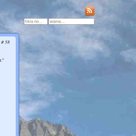
# 58
r."