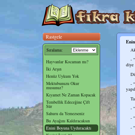
Rastgele
Enin
Ak
Sıralama:
- 
Hayvanlar Kocaman mı?
diye
İki Arşın
Di
Henüz Uykum Yok
Mektubunuzu Okur
- 
musunuz?
yapıl
Kıyamet Ne Zaman Kopacak
Ta
Tembellik Edeceğine Çift
Sür
- 
Sahuru da Yemezseniz
- 
Bu Ayağını Kaldıracaksın
- 
Enini Boyuna Uyduracaktı