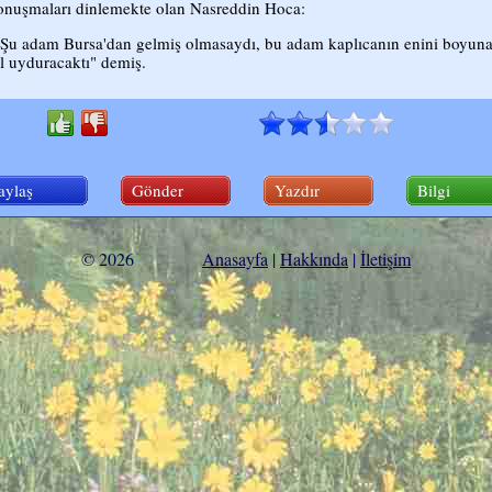
nuşmaları dinlemekte olan Nasreddin Hoca:
"Şu adam Bursa'dan gelmiş olmasaydı, bu adam kaplıcanın enini boyuna
l uyduracaktı" demiş.
aylaş
Gönder
Yazdır
Bilgi
© 2026
Anasayfa
|
Hakkında
|
İletişim