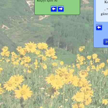
Keçiyi İçeri Al
Ko
- 
güze
P