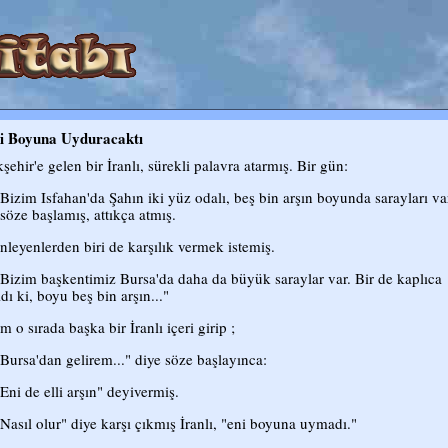
i Boyuna Uyduracaktı
şehir'e gelen bir İranlı, sürekli palavra atarmış. Bir gün:
"Bizim Isfahan'da Şahın iki yüz odalı, beş bin arşın boyunda sarayları va
 söze başlamış, attıkça atmış.
nleyenlerden biri de karşılık vermek istemiş.
"Bizim başkentimiz Bursa'da daha da büyük saraylar var. Bir de kaplıca
dı ki, boyu beş bin arşın..."
m o sırada başka bir İranlı içeri girip ;
"Bursa'dan gelirem..." diye söze başlayınca:
"Eni de elli arşın" deyivermiş.
"Nasıl olur" diye karşı çıkmış İranlı, "eni boyuna uymadı."